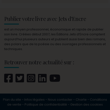
Publier votre livre avec Jets d'Encre
est un moyen professionnel, économique et rapide de publier
son livre. Créées début 2007, les Éditions Jets d’Encre comptent
aujourd’hui plusieurs auteurs et publient aussi bien des romans,
des polars que de la poésie ou des ouvrages professionnels et
techniques.
Retrouver notre actualité sur :
Plan du site
-
Infos légales
-
Nous contacter
-
Charte
-
Conditions
de vente
-
Politique de confidentialité
-
Gestion des cookies