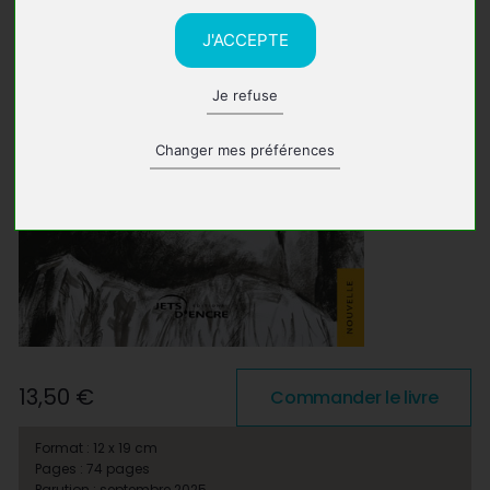
J'ACCEPTE
Je refuse
Changer mes préférences
13,50 €
Commander le livre
Format : 12 x 19 cm
Pages : 74 pages
Parution : septembre 2025