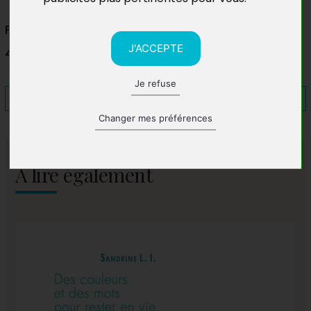
Fête du Livre
J'ACCEPTE
42140 Chazelles-sur-Lyon
Je refuse
Changer mes préférences
A lire également