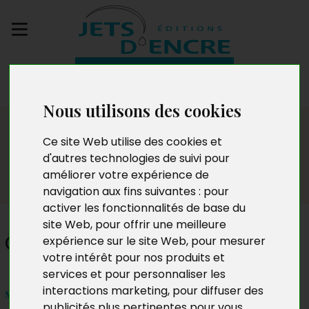
Envoyez votre
manuscrit
Nous utilisons des cookies
Salon
Ce site Web utilise des cookies et
d'autres technologies de suivi pour
améliorer votre expérience de
navigation aux fins suivantes :
pour
activer les fonctionnalités de base du
site Web
,
pour offrir une meilleure
Claude Rouge
expérience sur le site Web
,
pour mesurer
votre intérêt pour nos produits et
services et pour personnaliser les
interactions marketing
,
pour diffuser des
samedi 16 novembre 2019 – 9h30 à 18h
publicités plus pertinentes pour vous
.