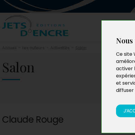
Nous 
Accueil
-
Les auteurs
-
Actualités
-
Salon
Ce site 
Salon
améliore
activer 
expérie
et servi
diffuser
J'AC
Claude Rouge