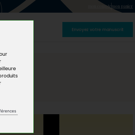
mon compte
mon panier
Envoyez votre manuscrit
pour
r
illeure
produits
r
férences