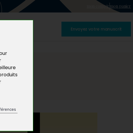
mon compte
mon panier
Envoyez votre manuscrit
pour
r
illeure
produits
r
férences