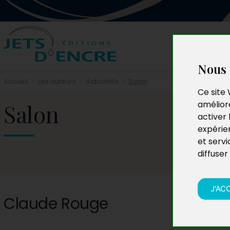
Nous 
Accueil
-
Les auteurs
-
Actualités
-
Salon
Ce site 
Salon
améliore
activer 
expérie
et servi
diffuser
J'AC
Claude Rouge