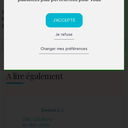
Salon du livre de Castellet
Place du Champ de Bataille
J'ACCEPTE
83330 Le Castellet
Je refuse
Changer mes préférences
A lire également