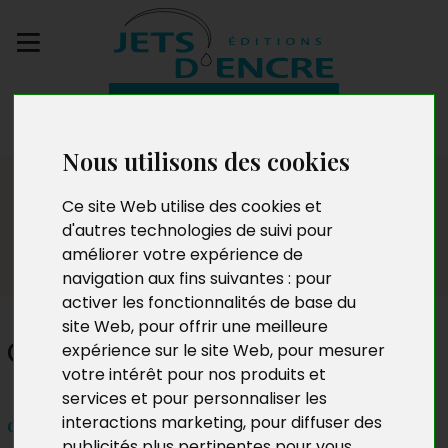
Envoyez votre
manuscrit
Nous utilisons des cookies
Salon
Ce site Web utilise des cookies et
d'autres technologies de suivi pour
améliorer votre expérience de
navigation aux fins suivantes :
pour
activer les fonctionnalités de base du
site Web
,
pour offrir une meilleure
Claude Rouge
expérience sur le site Web
,
pour mesurer
votre intérêt pour nos produits et
services et pour personnaliser les
interactions marketing
,
pour diffuser des
dimanche 1er décembre 2024 de 10h à 18h
publicités plus pertinentes pour vous
.