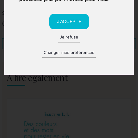
Salon du livre et du marque-pages
J'ACCEPTE
05300 Eyguians
Je refuse
Changer mes préférences
A lire également