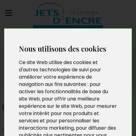
Envoyez votre
manuscrit
Nous utilisons des cookies
Salon
Ce site Web utilise des cookies et
d'autres technologies de suivi pour
améliorer votre expérience de
navigation aux fins suivantes :
pour
activer les fonctionnalités de base du
site Web
,
pour offrir une meilleure
Claude Rouge
expérience sur le site Web
,
pour mesurer
votre intérêt pour nos produits et
services et pour personnaliser les
interactions marketing
,
pour diffuser des
samedi 25 et dimanche 26 juillet 2015 – 10h à 18h
publicités plus pertinentes pour vous
.