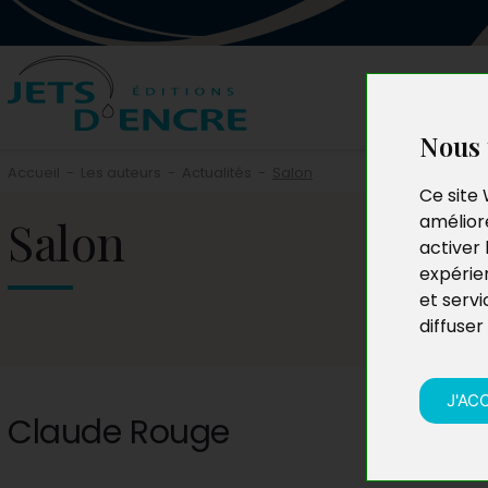
Nous 
Accueil
-
Les auteurs
-
Actualités
-
Salon
Ce site 
Salon
améliore
activer 
expérie
et servi
diffuser
J'AC
Claude Rouge