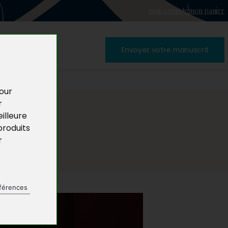
mon compte
mon panier
Envoyez votre manuscrit
pour
r
illeure
produits
r
férences