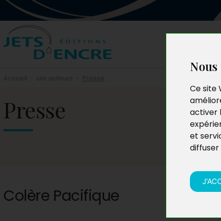
Nous 
Accueil
-
Les auteurs
-
Presse
Ce site 
Presse
améliore
activer 
expérie
et servi
diffuser
J'AC
Colère Pacifique