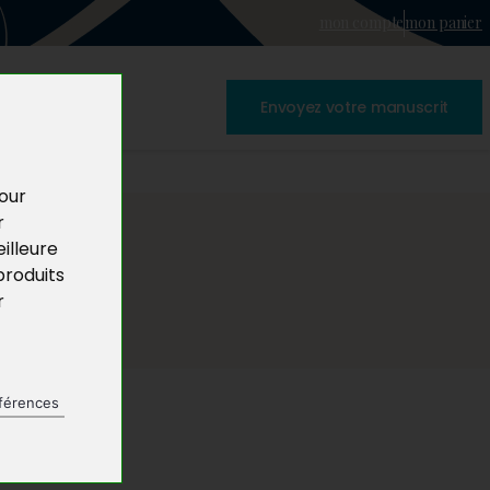
mon compte
mon panier
Envoyez votre manuscrit
pour
r
illeure
produits
r
férences