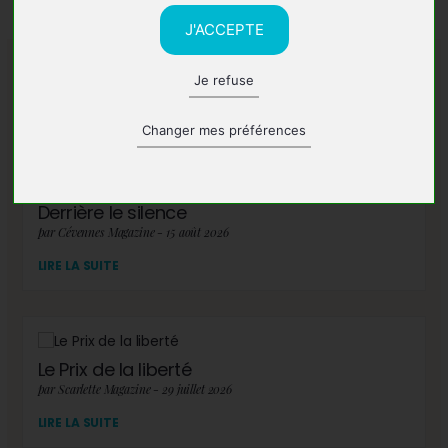
J'ACCEPTE
Je refuse
A lire également
Changer mes préférences
Derrière le silence
par Cévennes Magazine - 15 août 2026
LIRE LA SUITE
Le Prix de la liberté
par Scarlette Magazine - 29 juillet 2026
LIRE LA SUITE