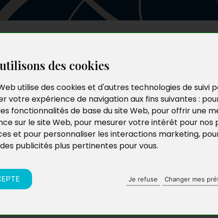
Les auteurs
Le catalogue
Le blog
utilisons des cookies
Web utilise des cookies et d'autres technologies de suivi 
r votre expérience de navigation aux fins suivantes :
pou
les fonctionnalités de base du site Web
,
pour offrir une me
nce sur le site Web
,
pour mesurer votre intérêt pour nos 
ces et pour personnaliser les interactions marketing
,
pou
 des publicités plus pertinentes pour vous
.
CEPTE
Je refuse
Changer mes pré
abbé pas très