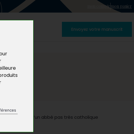
mon compte
mon panier
Envoyez votre manuscrit
pour
r
illeure
produits
r
férences