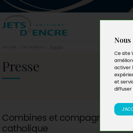
Nous 
Accueil
-
Les auteurs
-
Presse
Ce site 
Presse
améliore
activer 
expérie
et servi
diffuser
J'AC
Combines et compagnie d’un 
catholique