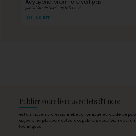
Adyayéno, si on ne le voit pas
par La Voix du Nord - 29 juillet 2026
LIRE LA SUITE
Publier votre livre avec Jets d'Encre
est un moyen professionnel, économique et rapide de publie
aujourd’hui plusieurs auteurs et publient aussi bien des r
techniques.