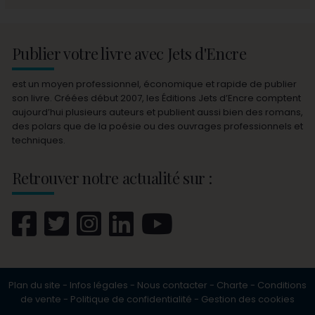
Publier votre livre avec Jets d'Encre
est un moyen professionnel, économique et rapide de publier
son livre. Créées début 2007, les Éditions Jets d’Encre comptent
aujourd’hui plusieurs auteurs et publient aussi bien des romans,
des polars que de la poésie ou des ouvrages professionnels et
techniques.
Retrouver notre actualité sur :
Plan du site
-
Infos légales
-
Nous contacter
-
Charte
-
Conditions
de vente
-
Politique de confidentialité
-
Gestion des cookies