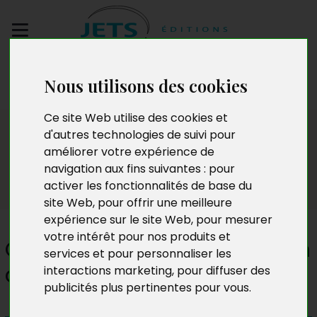
Envoyez votre
Nous utilisons des cookies
manuscrit
Ce site Web utilise des cookies et
Presse
d'autres technologies de suivi pour
améliorer votre expérience de
navigation aux fins suivantes :
pour
activer les fonctionnalités de base du
site Web
,
pour offrir une meilleure
expérience sur le site Web
,
pour mesurer
votre intérêt pour nos produits et
Combines et compagnie d'un
services et pour personnaliser les
abbé pas très catholique
interactions marketing
,
pour diffuser des
publicités plus pertinentes pour vous
.