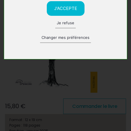
J'ACCEPTE
Je refuse
Changer mes préférences
15,80 €
Commander le livre
Format : 12 x 19 cm
Pages : 118 pages
Parution : janvier 2025