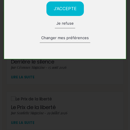
J'ACCEPTE
Je refuse
A lire également
Changer mes préférences
Derrière le silence
par Cévennes Magazine - 15 août 2026
LIRE LA SUITE
Le Prix de la liberté
par Scarlette Magazine - 29 juillet 2026
LIRE LA SUITE