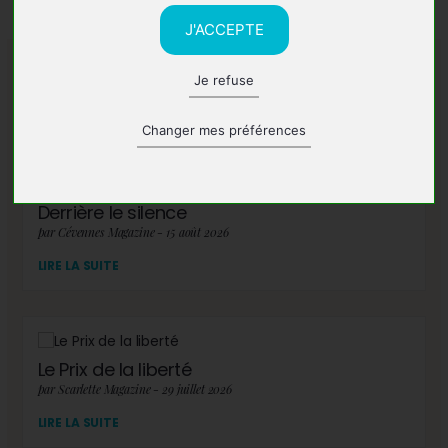
J'ACCEPTE
Je refuse
A lire également
Changer mes préférences
Derrière le silence
par Cévennes Magazine - 15 août 2026
LIRE LA SUITE
Le Prix de la liberté
par Scarlette Magazine - 29 juillet 2026
LIRE LA SUITE