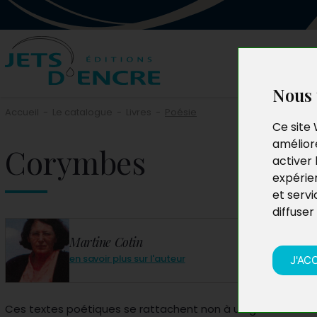
Nous 
Accueil
-
Le catalogue
-
Livres
-
Poésie
Ce site 
améliore
Corymbes
activer 
expérie
et servi
diffuser
Martine Cotin
en savoir plus sur l'auteur
J'AC
Ces textes poétiques se rattachent non à un genre mais 