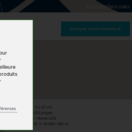
mon compte
mon panier
Envoyez votre manuscrit
pour
r
illeure
produits
r
Format : 11 x 22 cm
férences
Pages : 202 pages
Parution : février 2012
ISBN : 978-2-35485-285-6