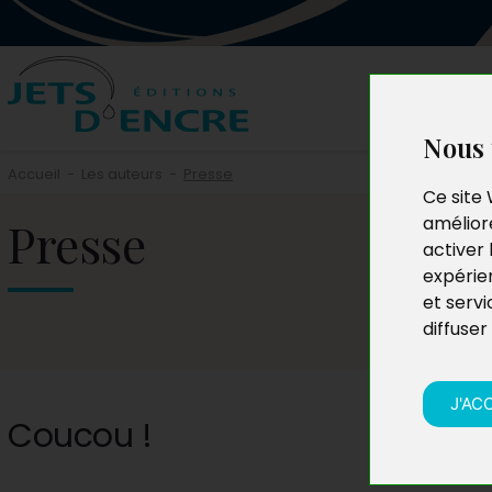
Nous 
Accueil
-
Les auteurs
-
Presse
Ce site 
Presse
améliore
activer 
expérie
et servi
diffuser
J'AC
Coucou !