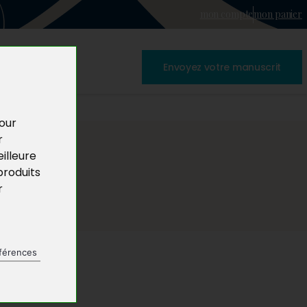
mon compte
mon panier
Envoyez votre manuscrit
pour
r
illeure
produits
r
férences