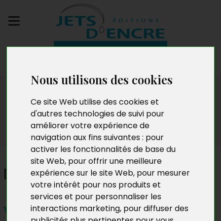
Envoyez votre
manuscrit
Nous utilisons des cookies
Salon
Ce site Web utilise des cookies et
d'autres technologies de suivi pour
améliorer votre expérience de
navigation aux fins suivantes :
pour
activer les fonctionnalités de base du
site Web
,
pour offrir une meilleure
Daniel Cimon
expérience sur le site Web
,
pour mesurer
votre intérêt pour nos produits et
services et pour personnaliser les
interactions marketing
,
pour diffuser des
Vendredi 12 avril 2024 à 19h
publicités plus pertinentes pour vous
.