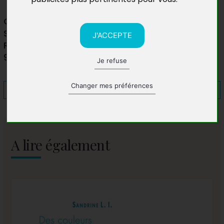
Gala Poétique
Salle George Tarer
J'ACCEPTE
Rue du Chevalier Saint-George
97110 Pointe-à-Pitre
Je refuse
Changer mes préférences
A lire également