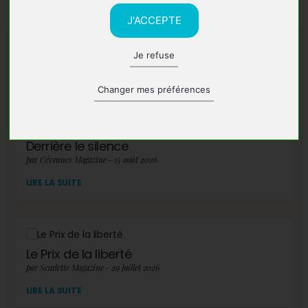
J'ACCEPTE
Je refuse
A lire également
Changer mes préférences
Derrière le silence
par Cévennes Magazine - 15 août 2026
LIRE LA SUITE
Le Prix de la liberté
par Scarlette Magazine - 29 juillet 2026
LIRE LA SUITE