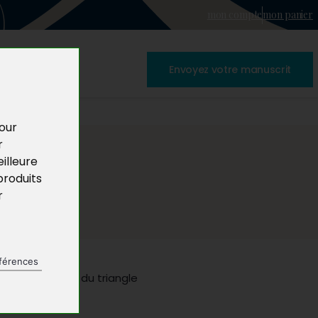
mon compte
mon panier
Envoyez votre manuscrit
pour
r
illeure
produits
r
férences