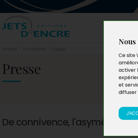
Nous 
Accueil
-
Les auteurs
-
Presse
Ce site 
Presse
améliore
activer 
expérie
et servi
diffuser
J'AC
De connivence, l'asymétrie du 