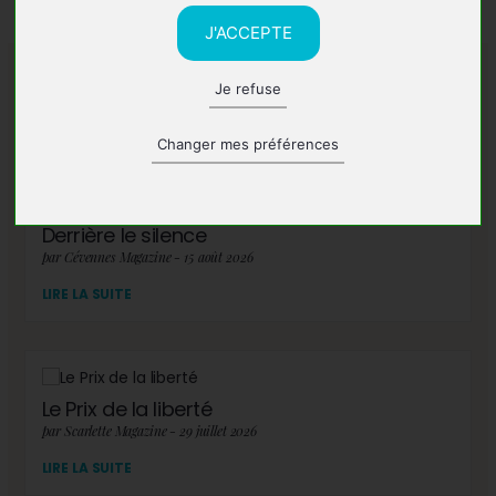
J'ACCEPTE
Je refuse
A lire également
Changer mes préférences
Derrière le silence
par Cévennes Magazine - 15 août 2026
LIRE LA SUITE
Le Prix de la liberté
par Scarlette Magazine - 29 juillet 2026
LIRE LA SUITE