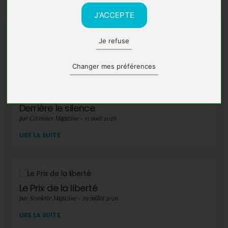
J'ACCEPTE
Je refuse
A lire également
Changer mes préférences
Derrière le silence
par Cévennes Magazine - 15 août 2026
LIRE LA SUITE
Le Prix de la liberté
par Scarlette Magazine - 29 juillet 2026
LIRE LA SUITE