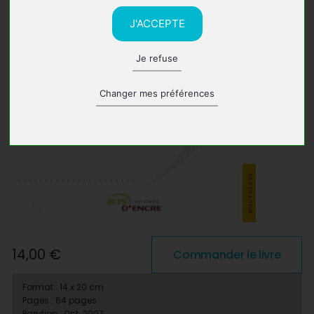
J'ACCEPTE
Je refuse
Changer mes préférences
14,00 €
Commander le livre
Format : 14 x 20 cm
Pages : 64 pages
Parution : Oct. 2007