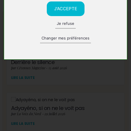
J'ACCEPTE
Je refuse
A lire également
Changer mes préférences
Derrière le silence
par Cévennes Magazine - 15 août 2026
LIRE LA SUITE
Adyayéno, si on ne le voit pas
par La Voix du Nord - 29 juillet 2026
LIRE LA SUITE