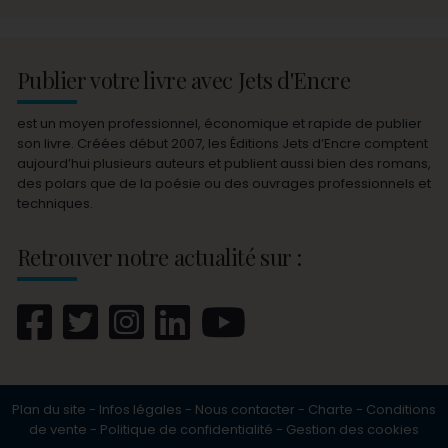
Publier votre livre avec Jets d'Encre
est un moyen professionnel, économique et rapide de publier
son livre. Créées début 2007, les Éditions Jets d’Encre comptent
aujourd’hui plusieurs auteurs et publient aussi bien des romans,
des polars que de la poésie ou des ouvrages professionnels et
techniques.
Retrouver notre actualité sur :
Plan du site
-
Infos légales
-
Nous contacter
-
Charte
-
Conditions
de vente
-
Politique de confidentialité
-
Gestion des cookies