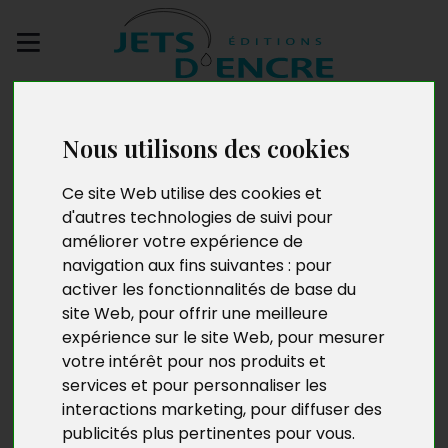
Envoyez votre
manuscrit
Nous utilisons des cookies
De l’éden à l’enfer.
Ce site Web utilise des cookies et
d'autres technologies de suivi pour
Tome 2 : Le Purgatoire
améliorer votre expérience de
navigation aux fins suivantes :
pour
activer les fonctionnalités de base du
site Web
,
pour offrir une meilleure
expérience sur le site Web
,
pour mesurer
votre intérêt pour nos produits et
services et pour personnaliser les
interactions marketing
,
pour diffuser des
publicités plus pertinentes pour vous
.