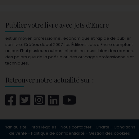
Publier votre livre avec Jets d'Encre
est un moyen professionnel, économique et rapide de publier
son livre. Créées début 2007, les Éditions Jets d’Encre comptent
aujourd’hui plusieurs auteurs et publient aussi bien des romans,
des polars que de la poésie ou des ouvrages professionnels et
techniques.
Retrouver notre actualité sur :
Plan du site
-
Infos légales
-
Nous contacter
-
Charte
-
Conditions
de vente
-
Politique de confidentialité
-
Gestion des cookies