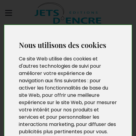
Envoyez votre
manuscrit
Nous utilisons des cookies
De l’éden à l’enfer.
Ce site Web utilise des cookies et
d'autres technologies de suivi pour
Tome 2 : Le Purgatoire
améliorer votre expérience de
navigation aux fins suivantes :
pour
activer les fonctionnalités de base du
site Web
,
pour offrir une meilleure
expérience sur le site Web
,
pour mesurer
votre intérêt pour nos produits et
services et pour personnaliser les
interactions marketing
,
pour diffuser des
publicités plus pertinentes pour vous
.