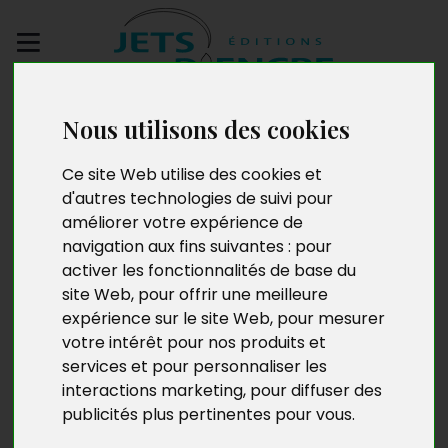
Envoyez votre
Nous utilisons des cookies
manuscrit
Ce site Web utilise des cookies et
De l’enseignement à la
d'autres technologies de suivi pour
améliorer votre expérience de
carrière, trajectoires
navigation aux fins suivantes :
pour
activer les fonctionnalités de base du
des femmes artistes en
site Web
,
pour offrir une meilleure
Belgique au XXe siècle
expérience sur le site Web
,
pour mesurer
votre intérêt pour nos produits et
services et pour personnaliser les
interactions marketing
,
pour diffuser des
publicités plus pertinentes pour vous
.