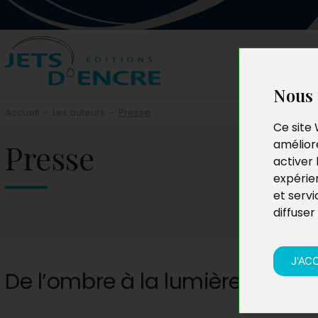
Nous 
Accueil
-
Les auteurs
-
Presse
Ce site 
Presse
améliore
activer 
expérie
et servi
diffuser
J'AC
De l’ombre à la lumière du Nor