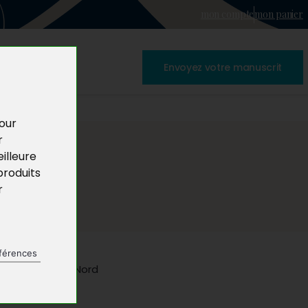
mon compte
mon panier
Envoyez votre manuscrit
pour
r
illeure
produits
r
férences