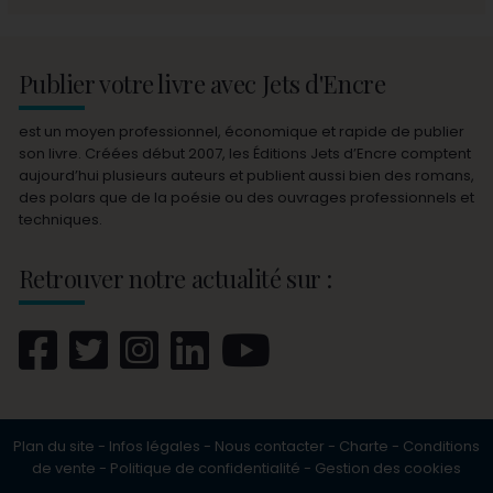
Publier votre livre avec Jets d'Encre
est un moyen professionnel, économique et rapide de publier
son livre. Créées début 2007, les Éditions Jets d’Encre comptent
aujourd’hui plusieurs auteurs et publient aussi bien des romans,
des polars que de la poésie ou des ouvrages professionnels et
techniques.
Retrouver notre actualité sur :
Plan du site
-
Infos légales
-
Nous contacter
-
Charte
-
Conditions
de vente
-
Politique de confidentialité
-
Gestion des cookies