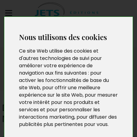
Envoyez votre
Nous utilisons des cookies
manuscrit
Ce site Web utilise des cookies et
Presse
d'autres technologies de suivi pour
améliorer votre expérience de
navigation aux fins suivantes :
pour
activer les fonctionnalités de base du
site Web
,
pour offrir une meilleure
expérience sur le site Web
,
pour mesurer
votre intérêt pour nos produits et
De l'ombre à la lumière du
services et pour personnaliser les
Nord
interactions marketing
,
pour diffuser des
publicités plus pertinentes pour vous
.