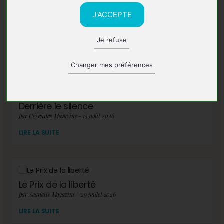
J'ACCEPTE
Je refuse
A lire également
Changer mes préférences
Derrière le silence
par Cévennes Magazine - 15 août 2026
LIRE LA SUITE
Le Prix de la liberté
par Scarlette Magazine - 29 juillet 2026
LIRE LA SUITE