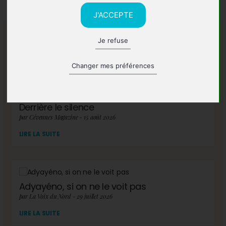
J'ACCEPTE
Je refuse
A lire également
Changer mes préférences
Derrière le silence
par Cévennes Magazine - 15 août 2026
LIRE LA SUITE
Adyayéno, si on ne le voit pas
par La Voix du Nord - 29 juillet 2026
LIRE LA SUITE