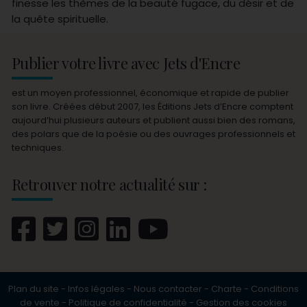
finesse les thèmes de la beauté fugace, du désir et de
la quête spirituelle.
Publier votre livre avec Jets d'Encre
est un moyen professionnel, économique et rapide de publier
son livre. Créées début 2007, les Éditions Jets d’Encre comptent
aujourd’hui plusieurs auteurs et publient aussi bien des romans,
des polars que de la poésie ou des ouvrages professionnels et
techniques.
Retrouver notre actualité sur :
Plan du site
-
Infos légales
-
Nous contacter
-
Charte
-
Conditions
de vente
-
Politique de confidentialité
-
Gestion des cookies