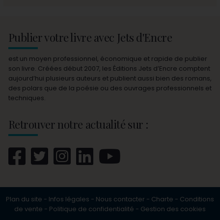
Publier votre livre avec Jets d'Encre
est un moyen professionnel, économique et rapide de publier
son livre. Créées début 2007, les Éditions Jets d’Encre comptent
aujourd’hui plusieurs auteurs et publient aussi bien des romans,
des polars que de la poésie ou des ouvrages professionnels et
techniques.
Retrouver notre actualité sur :
Plan du site
-
Infos légales
-
Nous contacter
-
Charte
-
Conditions
de vente
-
Politique de confidentialité
-
Gestion des cookies