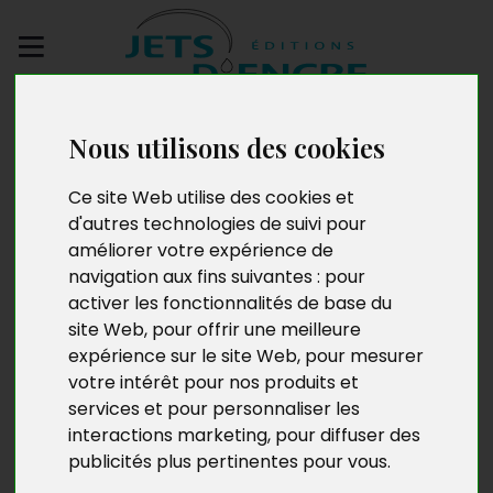
Envoyez votre
manuscrit
Nous utilisons des cookies
Ce site Web utilise des cookies et
Des Europe & Des
d'autres technologies de suivi pour
améliorer votre expérience de
Hommes. Chroniques
navigation aux fins suivantes :
pour
d’un Tour de France
activer les fonctionnalités de base du
site Web
,
pour offrir une meilleure
pour rallumer les
expérience sur le site Web
,
pour mesurer
votre intérêt pour nos produits et
étoiles
services et pour personnaliser les
interactions marketing
,
pour diffuser des
publicités plus pertinentes pour vous
.