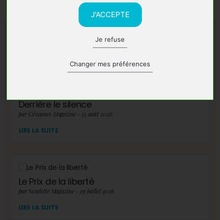
J'ACCEPTE
Je refuse
A lire également
Changer mes préférences
Derrière le silence
par Cévennes Magazine - 15 août 2026
LIRE LA SUITE
Le Prix de la liberté
par Scarlette Magazine - 29 juillet 2026
LIRE LA SUITE