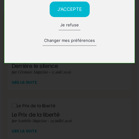
J'ACCEPTE
Je refuse
A lire également
Changer mes préférences
Derrière le silence
par Cévennes Magazine - 15 août 2026
LIRE LA SUITE
Le Prix de la liberté
par Scarlette Magazine - 29 juillet 2026
LIRE LA SUITE