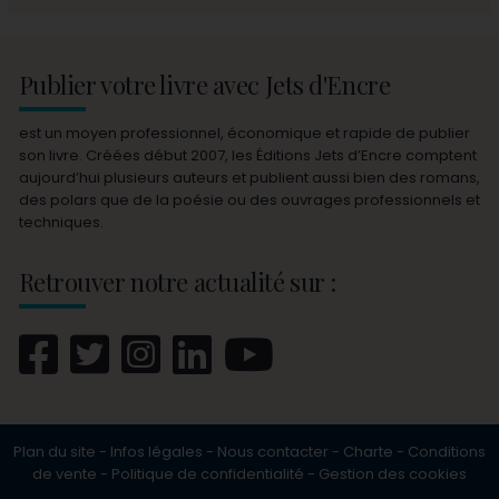
Publier votre livre avec Jets d'Encre
est un moyen professionnel, économique et rapide de publier
son livre. Créées début 2007, les Éditions Jets d’Encre comptent
aujourd’hui plusieurs auteurs et publient aussi bien des romans,
des polars que de la poésie ou des ouvrages professionnels et
techniques.
Retrouver notre actualité sur :
Plan du site
-
Infos légales
-
Nous contacter
-
Charte
-
Conditions
de vente
-
Politique de confidentialité
-
Gestion des cookies