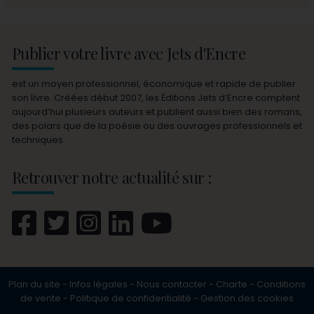
Publier votre livre avec Jets d'Encre
est un moyen professionnel, économique et rapide de publier
son livre. Créées début 2007, les Éditions Jets d’Encre comptent
aujourd’hui plusieurs auteurs et publient aussi bien des romans,
des polars que de la poésie ou des ouvrages professionnels et
techniques.
Retrouver notre actualité sur :
Plan du site
-
Infos légales
-
Nous contacter
-
Charte
-
Conditions
de vente
-
Politique de confidentialité
-
Gestion des cookies