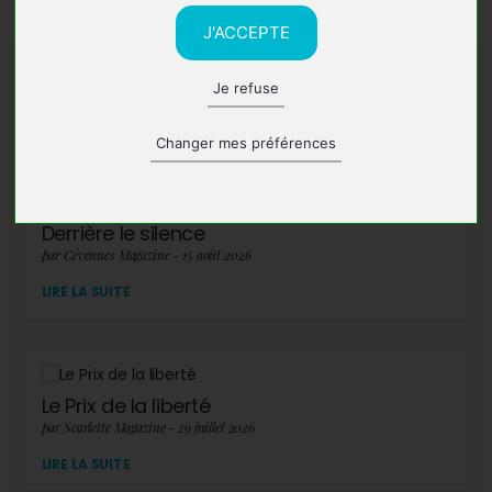
J'ACCEPTE
Je refuse
A lire également
Changer mes préférences
Derrière le silence
par Cévennes Magazine - 15 août 2026
LIRE LA SUITE
Le Prix de la liberté
par Scarlette Magazine - 29 juillet 2026
LIRE LA SUITE