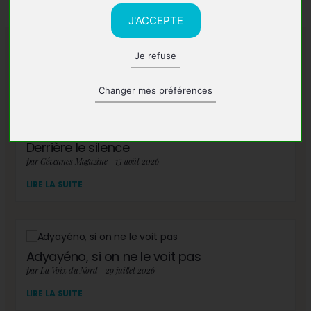
J'ACCEPTE
Je refuse
A lire également
Changer mes préférences
Derrière le silence
par Cévennes Magazine - 15 août 2026
LIRE LA SUITE
Adyayéno, si on ne le voit pas
par La Voix du Nord - 29 juillet 2026
LIRE LA SUITE