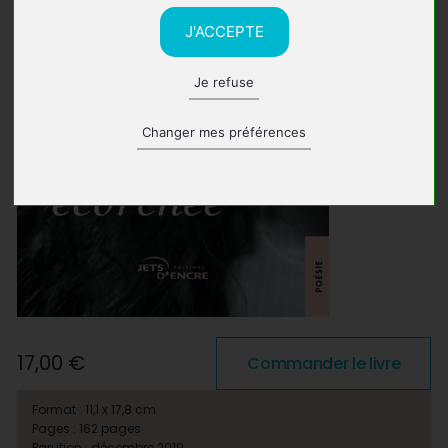
J'ACCEPTE
Je refuse
Changer mes préférences
17,00 €
Commander le livre
Format : 11,1 x 17,8 cm
Pages : 162 pages
Parution : décembre 2019