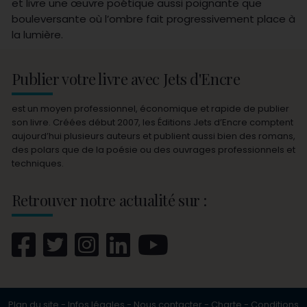
et livre une œuvre poétique aussi poignante que
bouleversante où l’ombre fait progressivement place à
la lumière.
Publier votre livre avec Jets d'Encre
est un moyen professionnel, économique et rapide de publier
son livre. Créées début 2007, les Éditions Jets d’Encre comptent
aujourd’hui plusieurs auteurs et publient aussi bien des romans,
des polars que de la poésie ou des ouvrages professionnels et
techniques.
Retrouver notre actualité sur :
Plan du site
-
Infos légales
-
Nous contacter
-
Charte
-
Conditions