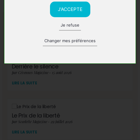
J'ACCEPTE
Je refuse
A lire également
Changer mes préférences
Derrière le silence
par Cévennes Magazine - 15 août 2026
LIRE LA SUITE
Le Prix de la liberté
par Scarlette Magazine - 29 juillet 2026
LIRE LA SUITE