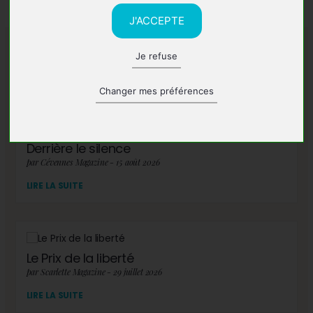
J'ACCEPTE
Je refuse
A lire également
Changer mes préférences
Derrière le silence
par Cévennes Magazine - 15 août 2026
LIRE LA SUITE
Le Prix de la liberté
par Scarlette Magazine - 29 juillet 2026
LIRE LA SUITE