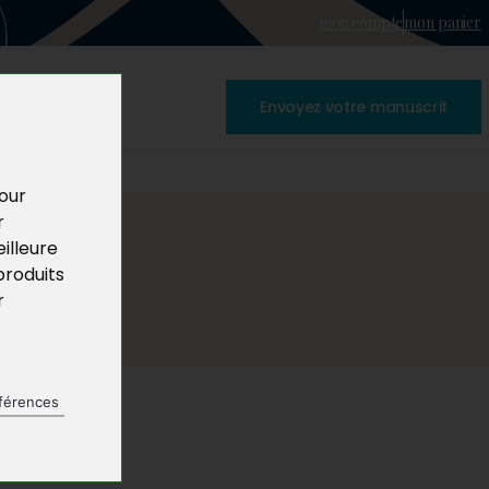
mon compte
mon panier
Envoyez votre manuscrit
pour
r
illeure
produits
r
férences