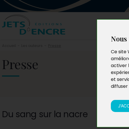
Nous 
Accueil
-
Les auteurs
-
Presse
Ce site 
Presse
améliore
activer 
expérie
et servi
diffuser
J'AC
Du sang sur la nacre