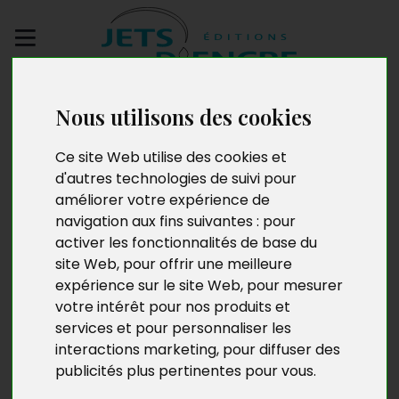
Envoyez votre
manuscrit
Nous utilisons des cookies
Ce site Web utilise des cookies et
Edmond Botti
d'autres technologies de suivi pour
améliorer votre expérience de
navigation aux fins suivantes :
pour
activer les fonctionnalités de base du
Edmond Botti est né le 20 juin 1930 à Paris. Longtemps
site Web
,
pour offrir une meilleure
informaticien de profession et doué d’un don de
expérience sur le site Web
,
pour mesurer
voyance extraordinaire, il est aussi auteur de six
votre intérêt pour nos produits et
romans.
Le Monde de demain et toute une histoire
services et pour personnaliser les
humaine
, son septième ouvrage, est un roman
interactions marketing
,
pour diffuser des
humanitaire sur fond d’événements devant se dérouler
publicités plus pertinentes pour vous
.
e
au XXIV
siècle.