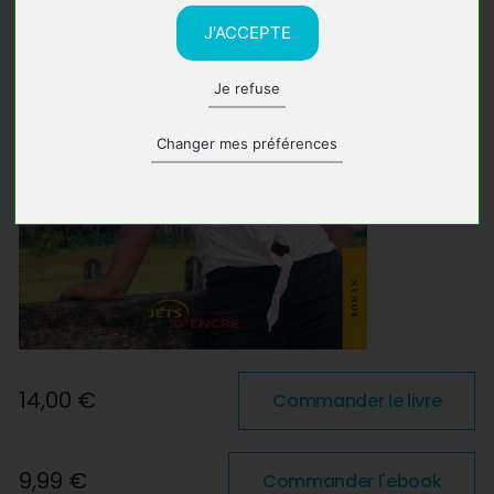
J'ACCEPTE
Je refuse
Changer mes préférences
14,00 €
Commander le livre
9,99 €
Commander l'ebook