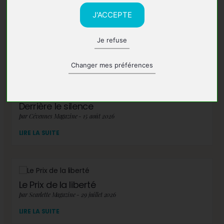
J'ACCEPTE
Je refuse
A lire également
Changer mes préférences
Derrière le silence
par Cévennes Magazine - 15 août 2026
LIRE LA SUITE
Le Prix de la liberté
par Scarlette Magazine - 29 juillet 2026
LIRE LA SUITE