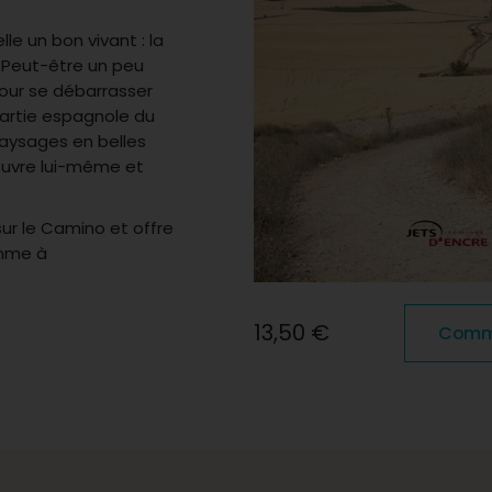
le un bon vivant : la
a. Peut-être un peu
 pour se débarrasser
partie espagnole du
aysages en belles
écouvre lui-même et
ur le Camino et offre
omme à
13,50 €
Comma