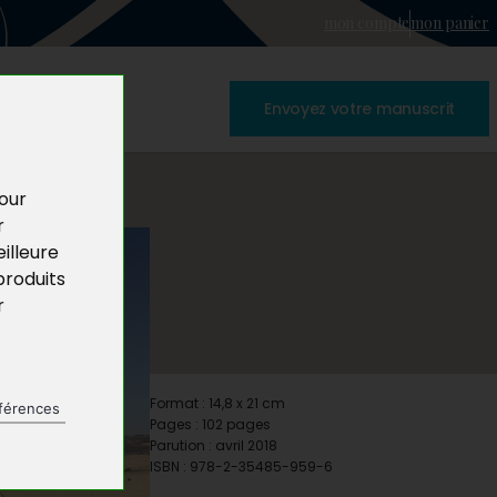
mon compte
mon panier
Envoyez votre manuscrit
pour
r
illeure
produits
r
Format : 14,8 x 21 cm
férences
Pages : 102 pages
Parution : avril 2018
ISBN : 978-2-35485-959-6