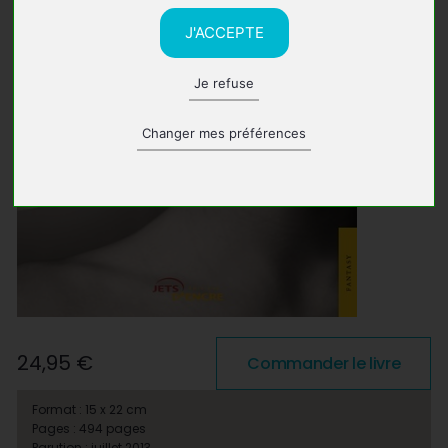
J'ACCEPTE
Je refuse
Changer mes préférences
24,95 €
Commander le livre
Format : 15 x 22 cm
Pages : 494 pages
Parution : juillet 2013