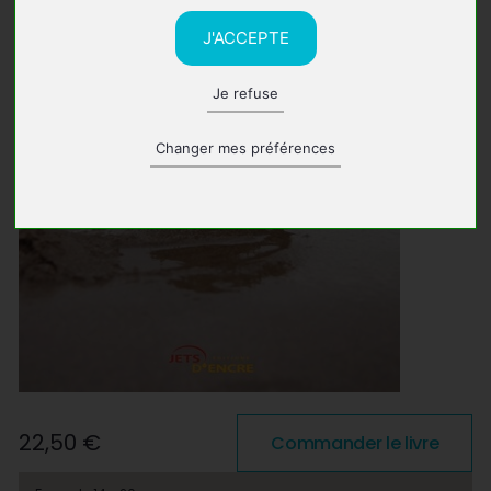
J'ACCEPTE
Je refuse
Changer mes préférences
22,50 €
Commander le livre